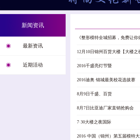
新闻资讯
《整形模特全城招募，免费让你
最新资讯
12月10日锦州百货大楼【大楼
近期活动
2016千盛亮灯节暨
.
2016迪奥·锦城最美校花选拔赛
8月9日千盛、百货
.
8月7日比亚迪厂家直销抢购会
7·30大楼之夜国际
.
2016·中国（锦州）第五届模特