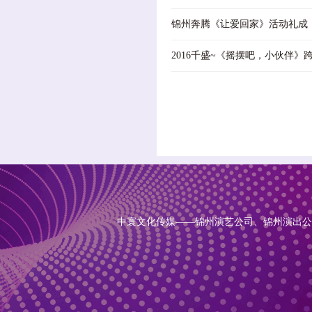
锦州奔腾《让爱回家》活动礼成
2016千盛~《摇摆吧，小伙伴》
中寰文化传媒——锦州演艺公司、锦州演出公